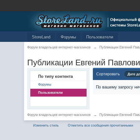
StoreLand
Форумы
Пользователи
Форум владельцев интернет-магазинов
→
Публикации Евгений Пав
Публикации Евгений Павлов
Сортировать
Дате д
По типу контента
Форумы
По вашему запросу нич
Пользователи
Форум владельцев интернет-магазинов
→
Публикации Евгений Пав
Изменить стиль
Отметить все сообщения прочитанными