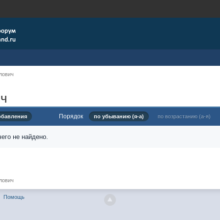
лович
ич
Порядок
обавления
по убыванию (я-а)
по возрастанию (а-я)
его не найдено.
лович
Помощь