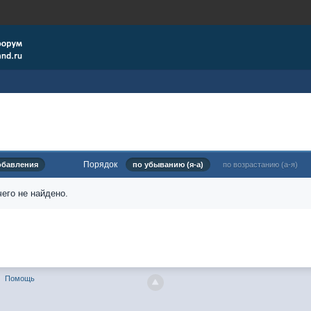
Порядок
обавления
по убыванию (я-а)
по возрастанию (а-я)
его не найдено.
Помощь