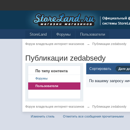
StoreLand
Форумы
Пользователи
Форум владельцев интернет-магазинов
→
Публикации zedabsedy
Публикации zedabsedy
Сортировать
Дате д
По типу контента
Форумы
По вашему запросу нич
Пользователи
Форум владельцев интернет-магазинов
→
Публикации zedabsedy
Изменить стиль
Отметить все сообщения прочитанными