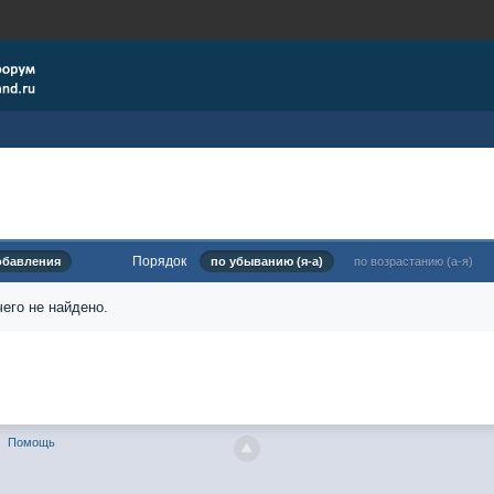
Порядок
обавления
по убыванию (я-а)
по возрастанию (а-я)
его не найдено.
Помощь