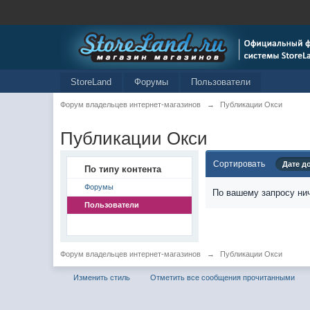
StoreLand
Форумы
Пользователи
Форум владельцев интернет-магазинов
→
Публикации Окси
Публикации Окси
Сортировать
Дате д
По типу контента
Форумы
По вашему запросу нич
Пользователи
Форум владельцев интернет-магазинов
→
Публикации Окси
Изменить стиль
Отметить все сообщения прочитанными