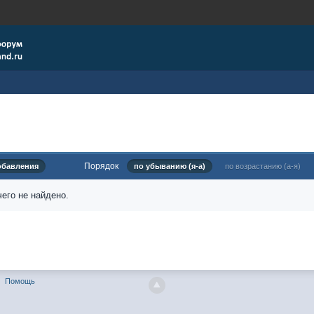
Порядок
обавления
по убыванию (я-а)
по возрастанию (а-я)
его не найдено.
Помощь