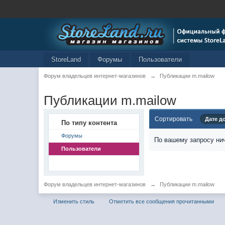
StoreLand
Форумы
Пользователи
Форум владельцев интернет-магазинов
→
Публикации m.mailow
Публикации m.mailow
Сортировать
Дате д
По типу контента
Форумы
По вашему запросу нич
Пользователи
Форум владельцев интернет-магазинов
→
Публикации m.mailow
Изменить стиль
Отметить все сообщения прочитанными