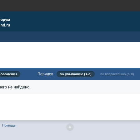
Порядок
обавления
по убыванию (я-а)
по возрастанию (а-я)
его не найдено.
Помощь