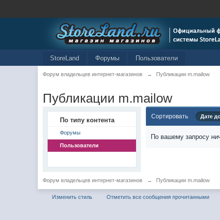
StoreLand
Форумы
Пользователи
Форум владельцев интернет-магазинов
→
Публикации m.mailow
Публикации m.mailow
Сортировать
Дате д
По типу контента
Форумы
По вашему запросу нич
Пользователи
Форум владельцев интернет-магазинов
→
Публикации m.mailow
Изменить стиль
Отметить все сообщения прочитанными