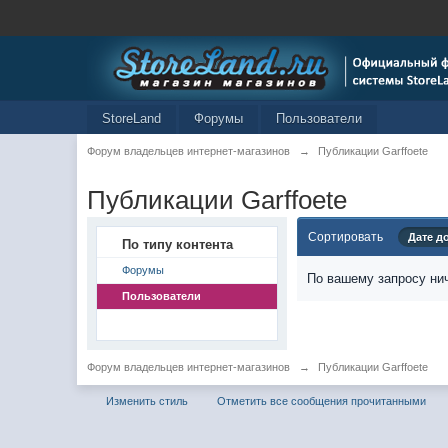
StoreLand
Форумы
Пользователи
Форум владельцев интернет-магазинов
→
Публикации Garffoete
Публикации Garffoete
Сортировать
Дате д
По типу контента
Форумы
По вашему запросу нич
Пользователи
Форум владельцев интернет-магазинов
→
Публикации Garffoete
Изменить стиль
Отметить все сообщения прочитанными