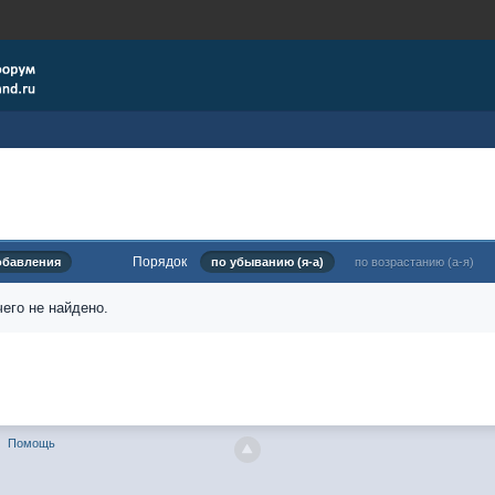
Порядок
обавления
по убыванию (я-а)
по возрастанию (а-я)
его не найдено.
Помощь