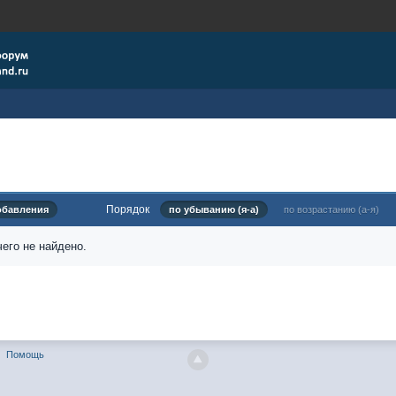
Порядок
обавления
по убыванию (я-а)
по возрастанию (а-я)
его не найдено.
Помощь