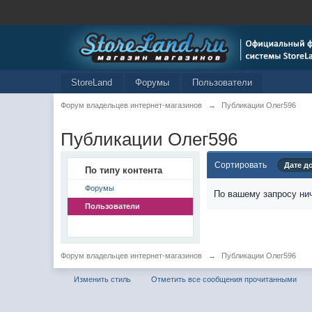
StoreLand
Форумы
Пользователи
Форум владельцев интернет-магазинов
→
Публикации Олег596
Публикации Олег596
Сортировать
Дате д
По типу контента
Форумы
По вашему запросу нич
Пользователи
Форум владельцев интернет-магазинов
→
Публикации Олег596
Изменить стиль
Отметить все сообщения прочитанными