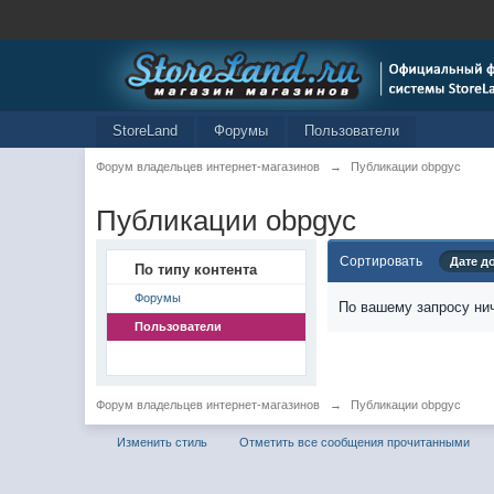
StoreLand
Форумы
Пользователи
Форум владельцев интернет-магазинов
→
Публикации obpgyc
Публикации obpgyc
Сортировать
Дате д
По типу контента
Форумы
По вашему запросу нич
Пользователи
Форум владельцев интернет-магазинов
→
Публикации obpgyc
Изменить стиль
Отметить все сообщения прочитанными