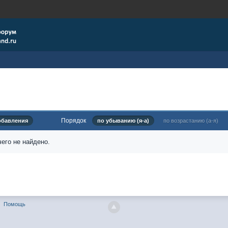
Порядок
обавления
по убыванию (я-а)
по возрастанию (а-я)
его не найдено.
Помощь