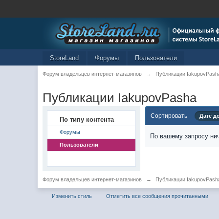
StoreLand
Форумы
Пользователи
Форум владельцев интернет-магазинов
→
Публикации IakupovPash
Публикации IakupovPasha
Сортировать
Дате д
По типу контента
Форумы
По вашему запросу нич
Пользователи
Форум владельцев интернет-магазинов
→
Публикации IakupovPash
Изменить стиль
Отметить все сообщения прочитанными