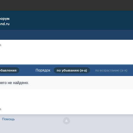
a
Порядок
обавления
по убыванию (я-а)
по возрастанию (а-я)
его не найдено.
a
Помощь