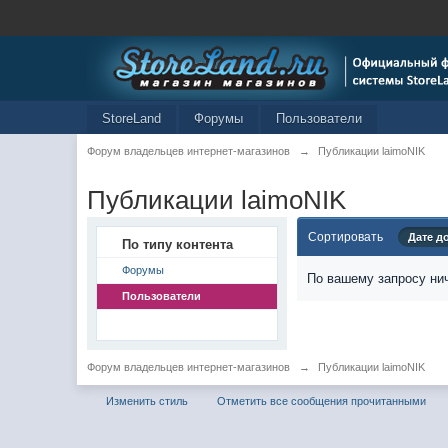
StoreLand
Форумы
Пользователи
Форум владельцев интернет-магазинов
→
Публикации laimoNIK
Публикации laimoNIK
Сортировать
Дате д
По типу контента
Форумы
По вашему запросу нич
Пользователи
Форум владельцев интернет-магазинов
→
Публикации laimoNIK
Изменить стиль
Отметить все сообщения прочитанными