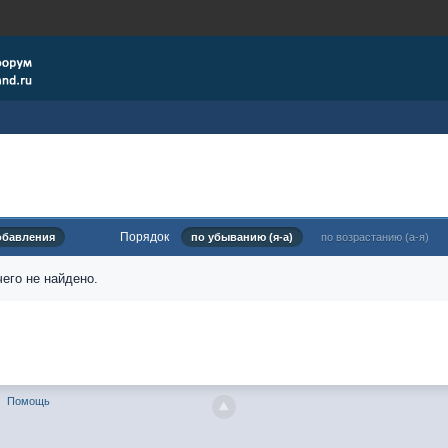
Порядок
обавления
по убыванию (я-а)
по возрастанию (а-я)
его не найдено.
Помощь