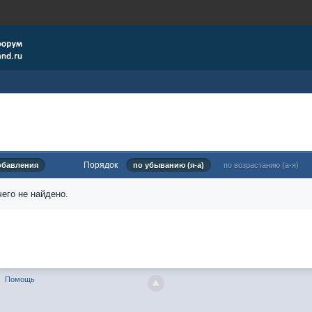
Порядок
обавления
по убыванию (я-а)
по возрастанию (а-я)
его не найдено.
Помощь