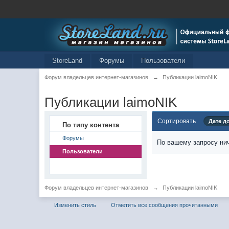
StoreLand
Форумы
Пользователи
Форум владельцев интернет-магазинов
→
Публикации laimoNIK
Публикации laimoNIK
Сортировать
Дате д
По типу контента
Форумы
По вашему запросу нич
Пользователи
Форум владельцев интернет-магазинов
→
Публикации laimoNIK
Изменить стиль
Отметить все сообщения прочитанными