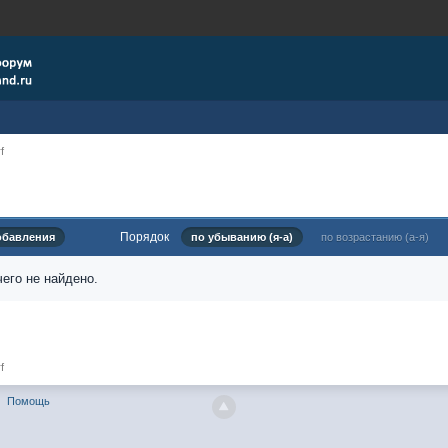
f
Порядок
обавления
по убыванию (я-а)
по возрастанию (а-я)
его не найдено.
f
Помощь