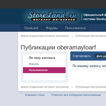
StoreLand
Форумы
Пользователи
Форум владельцев интернет-магазинов
→
Публикации oberamayloar
Публикации oberamayloarf
Сортировать
Дате д
По типу контента
Форумы
По вашему запросу нич
Пользователи
Форум владельцев интернет-магазинов
→
Публикации oberamayloar
Изменить стиль
Отметить все сообщения прочитанными