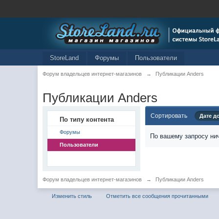
StoreLand
Форумы
Пользователи
Форум владельцев интернет-магазинов
→
Публикации Anders
Публикации Anders
Сортировать
Дате д
По типу контента
Форумы
По вашему запросу нич
Пользователи
Форум владельцев интернет-магазинов
→
Публикации Anders
Изменить стиль
Отметить все сообщения прочитанными