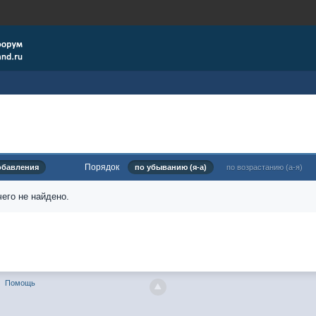
Порядок
обавления
по убыванию (я-а)
по возрастанию (а-я)
его не найдено.
Помощь