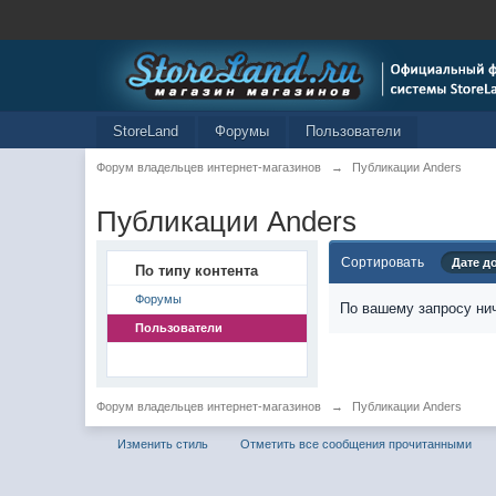
StoreLand
Форумы
Пользователи
Форум владельцев интернет-магазинов
→
Публикации Anders
Публикации Anders
Сортировать
Дате д
По типу контента
Форумы
По вашему запросу нич
Пользователи
Форум владельцев интернет-магазинов
→
Публикации Anders
Изменить стиль
Отметить все сообщения прочитанными