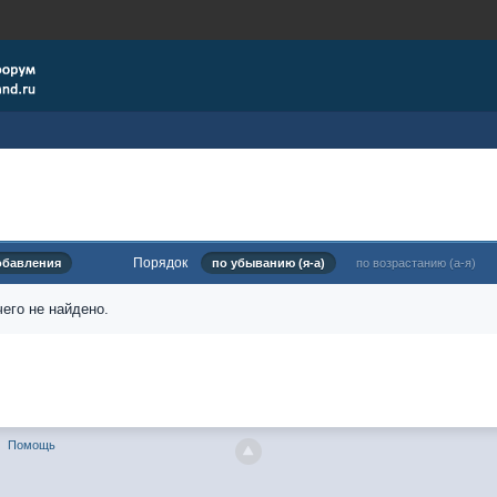
Порядок
обавления
по убыванию (я-а)
по возрастанию (а-я)
его не найдено.
Помощь