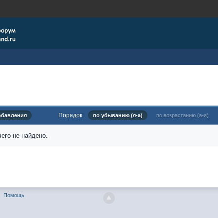
Порядок
обавления
по убыванию (я-а)
по возрастанию (а-я)
его не найдено.
Помощь