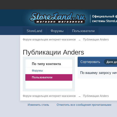
StoreLand
Форумы
Пользователи
Форум владельцев интернет-магазинов
→
Публикации Anders
Публикации Anders
Сортировать
Дате д
По типу контента
Форумы
По вашему запросу нич
Пользователи
Форум владельцев интернет-магазинов
→
Публикации Anders
Изменить стиль
Отметить все сообщения прочитанными