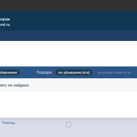
Порядок
обавления
по убыванию (я-а)
по возрастанию (а-я)
его не найдено.
Помощь