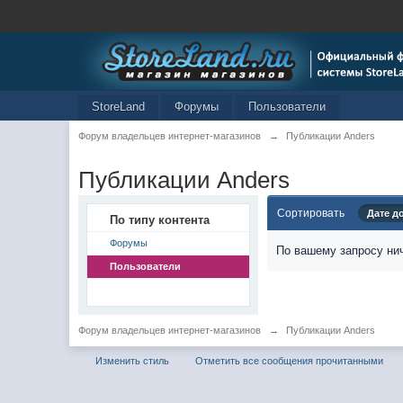
StoreLand
Форумы
Пользователи
Форум владельцев интернет-магазинов
→
Публикации Anders
Публикации Anders
Сортировать
Дате д
По типу контента
Форумы
По вашему запросу нич
Пользователи
Форум владельцев интернет-магазинов
→
Публикации Anders
Изменить стиль
Отметить все сообщения прочитанными