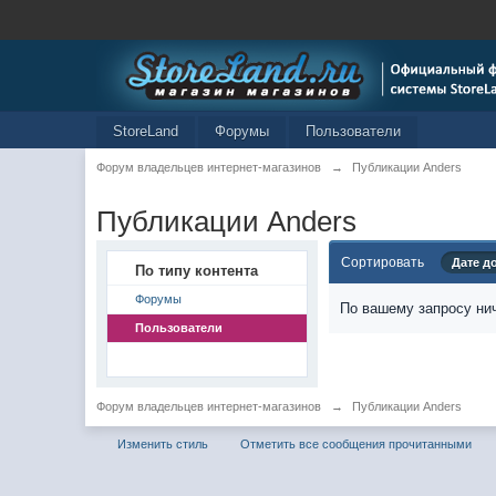
StoreLand
Форумы
Пользователи
Форум владельцев интернет-магазинов
→
Публикации Anders
Публикации Anders
Сортировать
Дате д
По типу контента
Форумы
По вашему запросу нич
Пользователи
Форум владельцев интернет-магазинов
→
Публикации Anders
Изменить стиль
Отметить все сообщения прочитанными