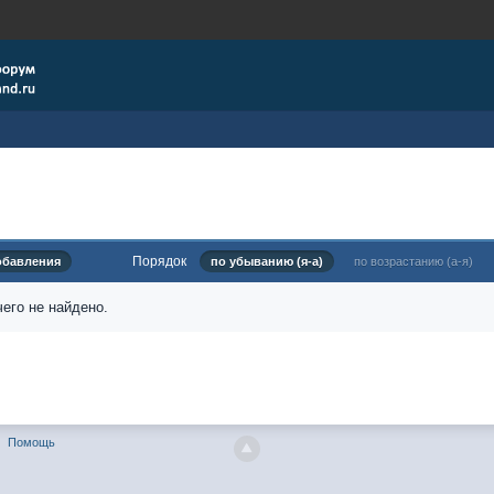
Порядок
обавления
по убыванию (я-а)
по возрастанию (а-я)
его не найдено.
Помощь