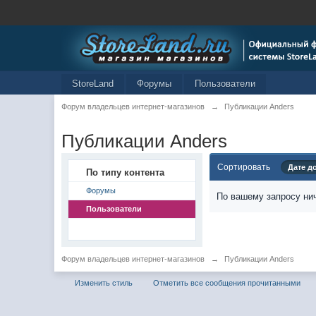
StoreLand
Форумы
Пользователи
Форум владельцев интернет-магазинов
→
Публикации Anders
Публикации Anders
Сортировать
Дате д
По типу контента
Форумы
По вашему запросу нич
Пользователи
Форум владельцев интернет-магазинов
→
Публикации Anders
Изменить стиль
Отметить все сообщения прочитанными