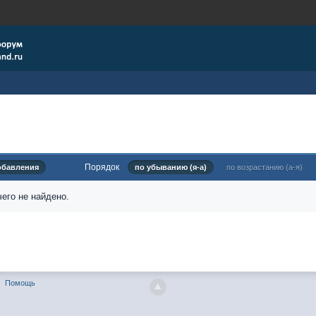
Порядок
обавления
по убыванию (я-а)
по возрастанию (а-я)
его не найдено.
Помощь