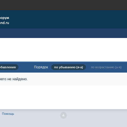
Порядок
обавления
по убыванию (я-а)
по возрастанию (а-я)
его не найдено.
Помощь