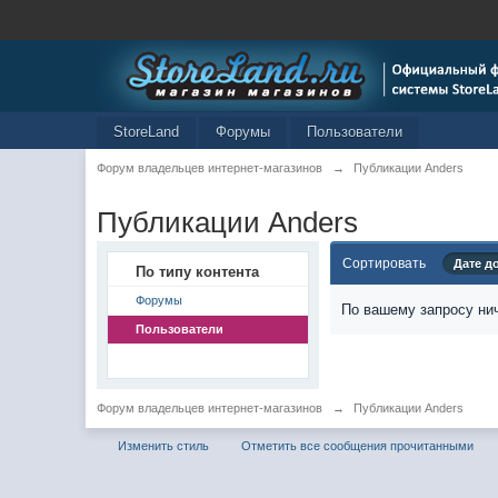
StoreLand
Форумы
Пользователи
Форум владельцев интернет-магазинов
→
Публикации Anders
Публикации Anders
Сортировать
Дате д
По типу контента
Форумы
По вашему запросу нич
Пользователи
Форум владельцев интернет-магазинов
→
Публикации Anders
Изменить стиль
Отметить все сообщения прочитанными