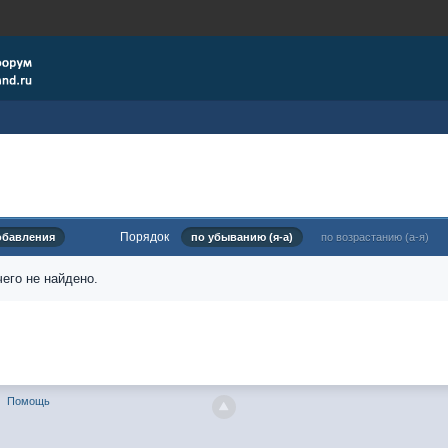
Порядок
обавления
по убыванию (я-а)
по возрастанию (а-я)
его не найдено.
Помощь