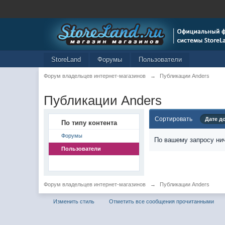
StoreLand
Форумы
Пользователи
Форум владельцев интернет-магазинов
→
Публикации Anders
Публикации Anders
Сортировать
Дате д
По типу контента
Форумы
По вашему запросу нич
Пользователи
Форум владельцев интернет-магазинов
→
Публикации Anders
Изменить стиль
Отметить все сообщения прочитанными