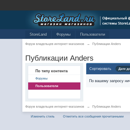
StoreLand
Форумы
Пользователи
Форум владельцев интернет-магазинов
→
Публикации Anders
Публикации Anders
Сортировать
Дате д
По типу контента
Форумы
По вашему запросу нич
Пользователи
Форум владельцев интернет-магазинов
→
Публикации Anders
Изменить стиль
Отметить все сообщения прочитанными