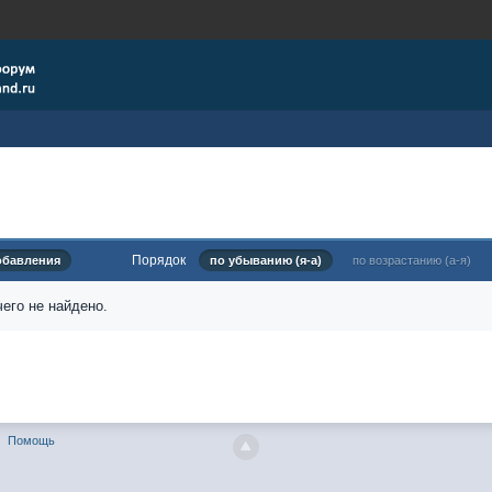
Порядок
обавления
по убыванию (я-а)
по возрастанию (а-я)
его не найдено.
Помощь