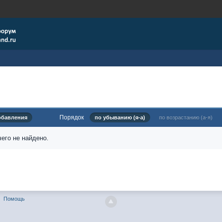
Порядок
обавления
по убыванию (я-а)
по возрастанию (а-я)
его не найдено.
Помощь