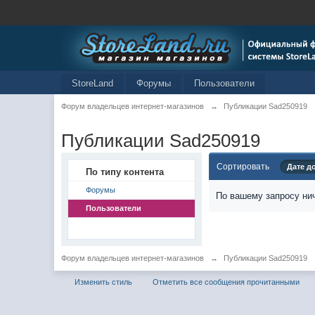
StoreLand
Форумы
Пользователи
Форум владельцев интернет-магазинов
→
Публикации Sad250919
Публикации Sad250919
Сортировать
Дате д
По типу контента
Форумы
По вашему запросу нич
Пользователи
Форум владельцев интернет-магазинов
→
Публикации Sad250919
Изменить стиль
Отметить все сообщения прочитанными