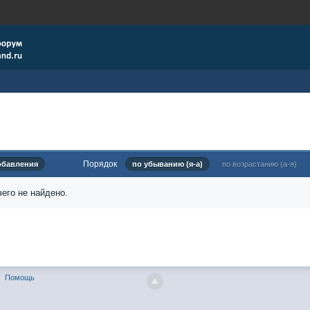
Порядок
обавления
по убыванию (я-а)
по возрастанию (а-я)
его не найдено.
Помощь