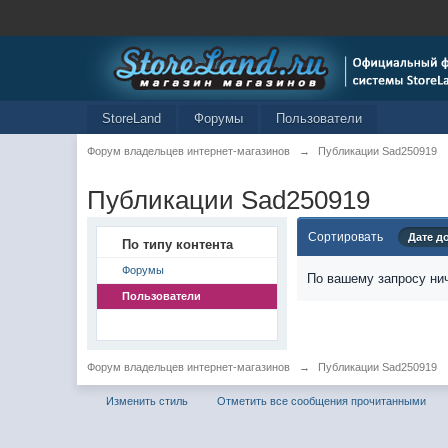
StoreLand
Форумы
Пользователи
Форум владельцев интернет-магазинов
→
Публикации Sad250919
Публикации Sad250919
Сортировать
Дате д
По типу контента
Форумы
По вашему запросу нич
Пользователи
Форум владельцев интернет-магазинов
→
Публикации Sad250919
Изменить стиль
Отметить все сообщения прочитанными