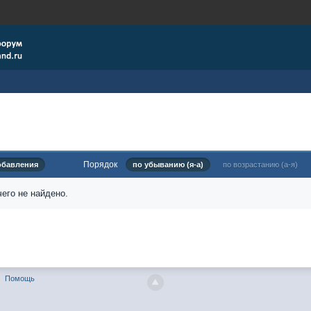
Порядок
обавления
по убыванию (я-а)
по возрастанию (а-я)
его не найдено.
Помощь