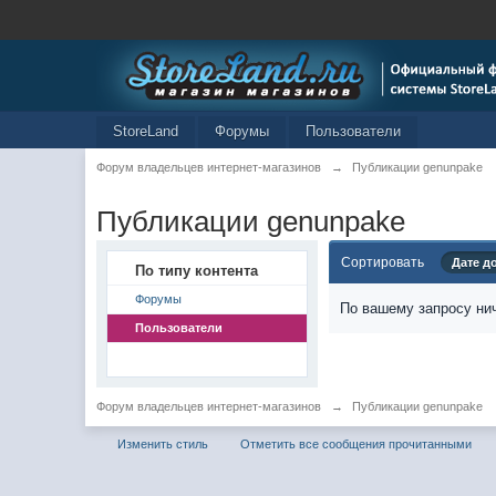
StoreLand
Форумы
Пользователи
Форум владельцев интернет-магазинов
→
Публикации genunpake
Публикации genunpake
Сортировать
Дате д
По типу контента
Форумы
По вашему запросу нич
Пользователи
Форум владельцев интернет-магазинов
→
Публикации genunpake
Изменить стиль
Отметить все сообщения прочитанными