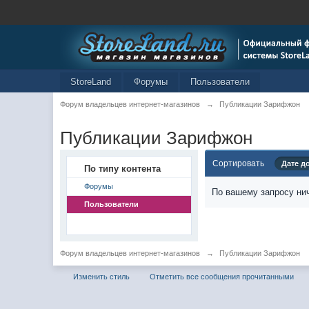
StoreLand
Форумы
Пользователи
Форум владельцев интернет-магазинов
→
Публикации Зарифжон
Публикации Зарифжон
Сортировать
Дате д
По типу контента
Форумы
По вашему запросу нич
Пользователи
Форум владельцев интернет-магазинов
→
Публикации Зарифжон
Изменить стиль
Отметить все сообщения прочитанными