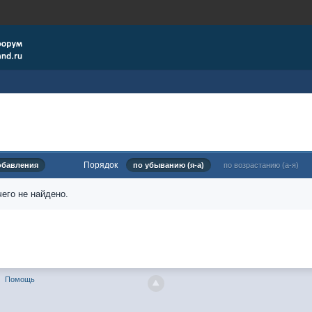
Порядок
обавления
по убыванию (я-а)
по возрастанию (а-я)
его не найдено.
Помощь