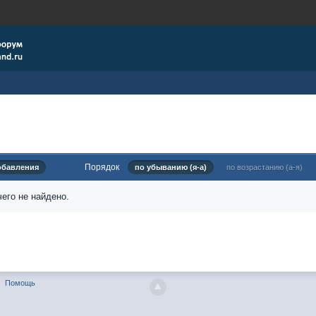
Порядок
обавления
по убыванию (я-а)
по возрастанию (а-я)
его не найдено.
Помощь