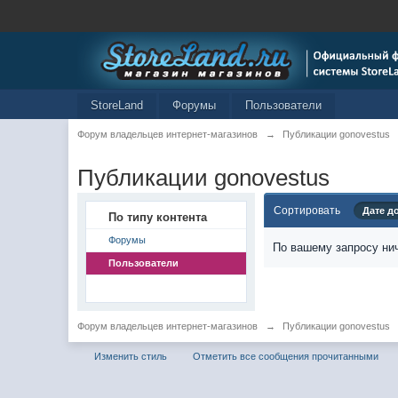
StoreLand
Форумы
Пользователи
Форум владельцев интернет-магазинов
→
Публикации gonovestus
Публикации gonovestus
Сортировать
Дате д
По типу контента
Форумы
По вашему запросу нич
Пользователи
Форум владельцев интернет-магазинов
→
Публикации gonovestus
Изменить стиль
Отметить все сообщения прочитанными