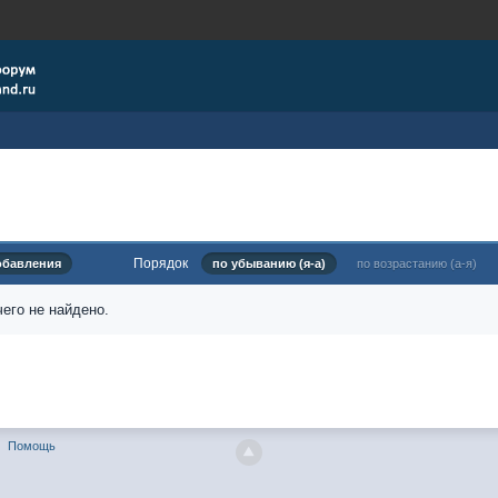
Порядок
обавления
по убыванию (я-а)
по возрастанию (а-я)
его не найдено.
Помощь