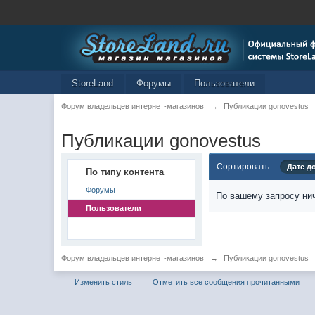
StoreLand
Форумы
Пользователи
Форум владельцев интернет-магазинов
→
Публикации gonovestus
Публикации gonovestus
Сортировать
Дате д
По типу контента
Форумы
По вашему запросу нич
Пользователи
Форум владельцев интернет-магазинов
→
Публикации gonovestus
Изменить стиль
Отметить все сообщения прочитанными