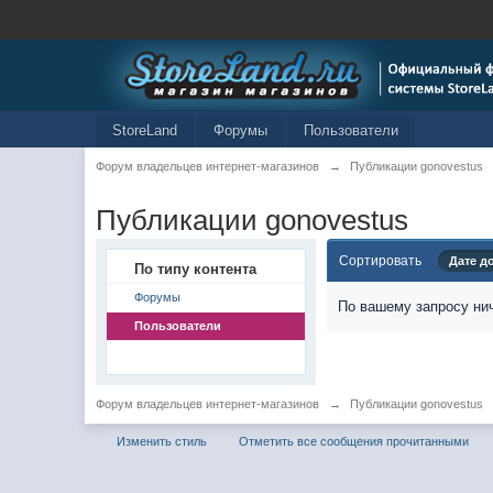
StoreLand
Форумы
Пользователи
Форум владельцев интернет-магазинов
→
Публикации gonovestus
Публикации gonovestus
Сортировать
Дате д
По типу контента
Форумы
По вашему запросу нич
Пользователи
Форум владельцев интернет-магазинов
→
Публикации gonovestus
Изменить стиль
Отметить все сообщения прочитанными