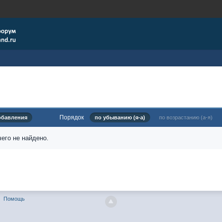
Порядок
обавления
по убыванию (я-а)
по возрастанию (а-я)
его не найдено.
Помощь