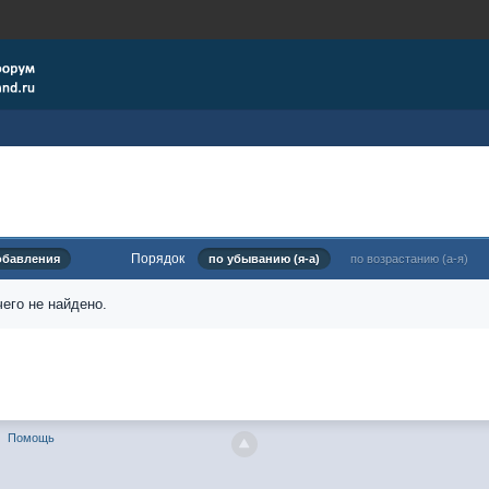
Порядок
обавления
по убыванию (я-а)
по возрастанию (а-я)
его не найдено.
Помощь