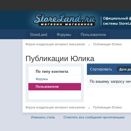
StoreLand
Форумы
Пользователи
Форум владельцев интернет-магазинов
→
Публикации Юлика
Публикации Юлика
Сортировать
Дате д
По типу контента
Форумы
По вашему запросу нич
Пользователи
Форум владельцев интернет-магазинов
→
Публикации Юлика
Изменить стиль
Отметить все сообщения прочитанными