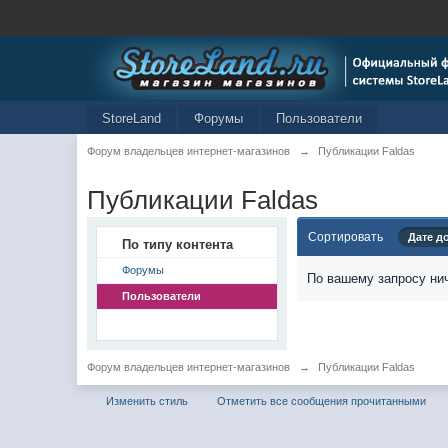
StoreLand
Форумы
Пользователи
Форум владельцев интернет-магазинов
→
Публикации Faldas
Публикации Faldas
Сортировать
Дате д
По типу контента
Форумы
По вашему запросу нич
Пользователи
Форум владельцев интернет-магазинов
→
Публикации Faldas
Изменить стиль
Отметить все сообщения прочитанными