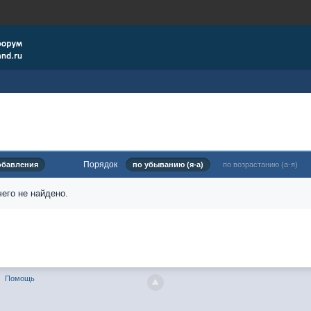
Порядок
обавления
по убыванию (я-а)
по возрастанию (а-я)
его не найдено.
Помощь