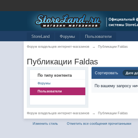
StoreLand
Форумы
Пользователи
Форум владельцев интернет-магазинов
→
Публикации Faldas
Публикации Faldas
Сортировать
Дате д
По типу контента
Форумы
По вашему запросу нич
Пользователи
Форум владельцев интернет-магазинов
→
Публикации Faldas
Изменить стиль
Отметить все сообщения прочитанными