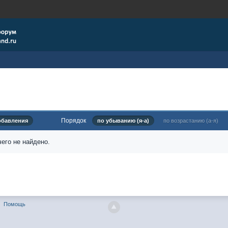
Порядок
обавления
по убыванию (я-а)
по возрастанию (а-я)
его не найдено.
Помощь