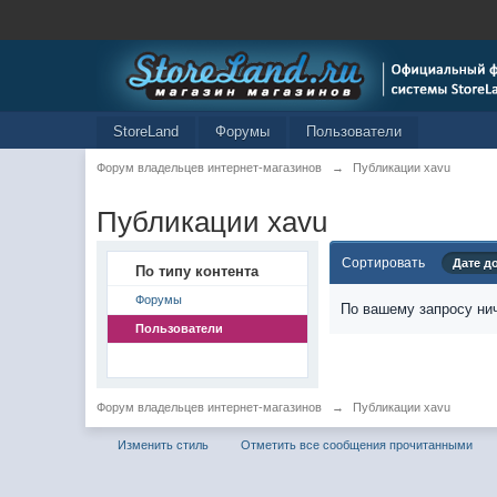
StoreLand
Форумы
Пользователи
Форум владельцев интернет-магазинов
→
Публикации xavu
Публикации xavu
Сортировать
Дате д
По типу контента
Форумы
По вашему запросу нич
Пользователи
Форум владельцев интернет-магазинов
→
Публикации xavu
Изменить стиль
Отметить все сообщения прочитанными