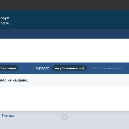
Порядок
обавления
по убыванию (я-а)
по возрастанию (а-я)
его не найдено.
Помощь