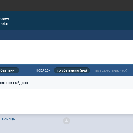
Порядок
обавления
по убыванию (я-а)
по возрастанию (а-я)
его не найдено.
Помощь