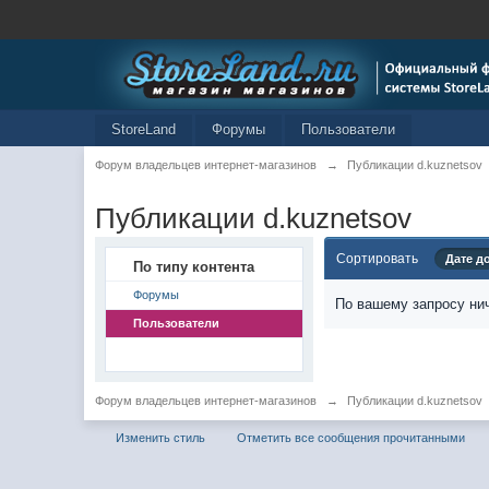
StoreLand
Форумы
Пользователи
Форум владельцев интернет-магазинов
→
Публикации d.kuznetsov
Публикации d.kuznetsov
Сортировать
Дате д
По типу контента
Форумы
По вашему запросу нич
Пользователи
Форум владельцев интернет-магазинов
→
Публикации d.kuznetsov
Изменить стиль
Отметить все сообщения прочитанными