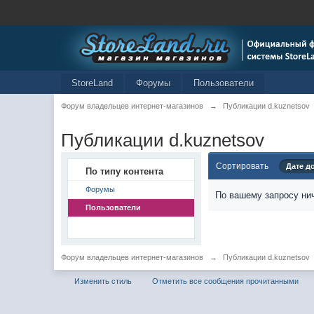
StoreLand
Форумы
Пользователи
Форум владельцев интернет-магазинов
→
Публикации d.kuznetsov
Публикации d.kuznetsov
Сортировать
Дате д
По типу контента
Форумы
По вашему запросу нич
Пользователи
Форум владельцев интернет-магазинов
→
Публикации d.kuznetsov
Изменить стиль
Отметить все сообщения прочитанными