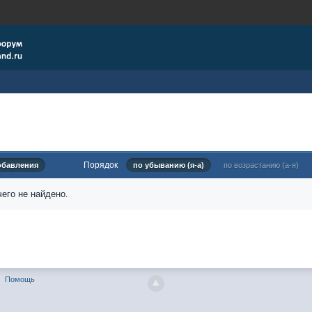
Порядок
обавления
по убыванию (я-а)
по возрастанию (а-я)
его не найдено.
Помощь