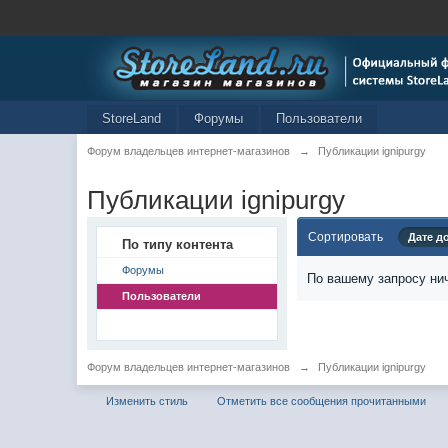
StoreLand
Форумы
Пользователи
Форум владельцев интернет-магазинов
→
Публикации ignipurgy
Публикации ignipurgy
Сортировать
Дате д
По типу контента
Форумы
По вашему запросу нич
Пользователи
Форум владельцев интернет-магазинов
→
Публикации ignipurgy
Изменить стиль
Отметить все сообщения прочитанными