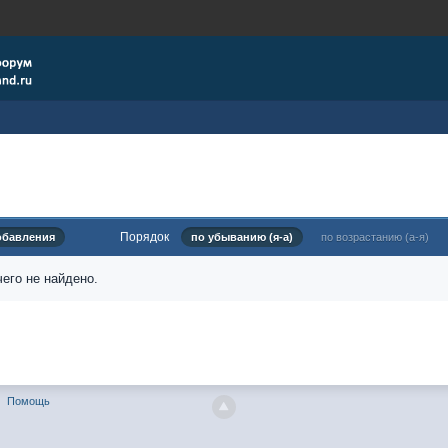
Порядок
обавления
по убыванию (я-а)
по возрастанию (а-я)
его не найдено.
Помощь