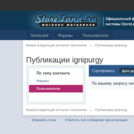
StoreLand
Форумы
Пользователи
Форум владельцев интернет-магазинов
→
Публикации ignipurgy
Публикации ignipurgy
Сортировать
Дате д
По типу контента
Форумы
По вашему запросу нич
Пользователи
Форум владельцев интернет-магазинов
→
Публикации ignipurgy
Изменить стиль
Отметить все сообщения прочитанными