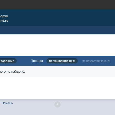
Порядок
обавления
по убыванию (я-а)
по возрастанию (а-я)
его не найдено.
Помощь