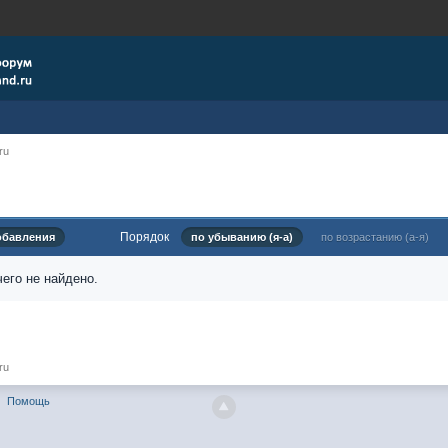
ru
Порядок
обавления
по убыванию (я-а)
по возрастанию (а-я)
его не найдено.
ru
Помощь