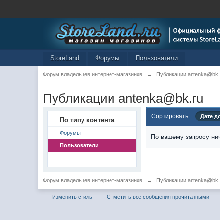
StoreLand
Форумы
Пользователи
Форум владельцев интернет-магазинов
→
Публикации antenka@bk.
Публикации antenka@bk.ru
Сортировать
Дате д
По типу контента
Форумы
По вашему запросу нич
Пользователи
Форум владельцев интернет-магазинов
→
Публикации antenka@bk.
Изменить стиль
Отметить все сообщения прочитанными