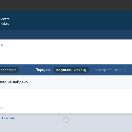
ru
Порядок
обавления
по убыванию (я-а)
по возрастанию (а-я)
его не найдено.
ru
Помощь