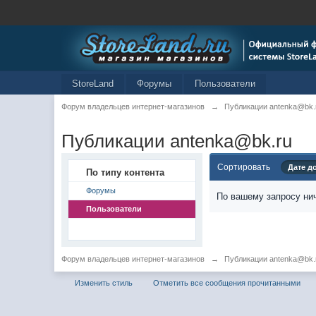
StoreLand
Форумы
Пользователи
Форум владельцев интернет-магазинов
→
Публикации antenka@bk.
Публикации antenka@bk.ru
Сортировать
Дате д
По типу контента
Форумы
По вашему запросу нич
Пользователи
Форум владельцев интернет-магазинов
→
Публикации antenka@bk.
Изменить стиль
Отметить все сообщения прочитанными