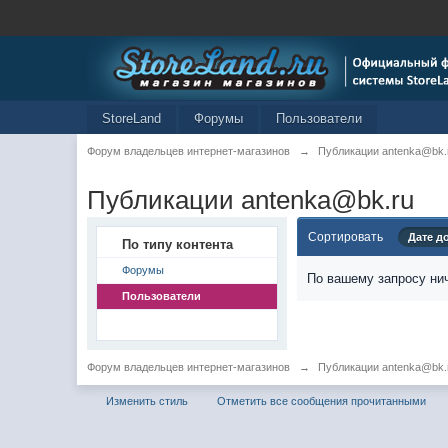
StoreLand
Форумы
Пользователи
Форум владельцев интернет-магазинов
→
Публикации antenka@bk.
Публикации antenka@bk.ru
Сортировать
Дате д
По типу контента
Форумы
По вашему запросу нич
Пользователи
Форум владельцев интернет-магазинов
→
Публикации antenka@bk.
Изменить стиль
Отметить все сообщения прочитанными