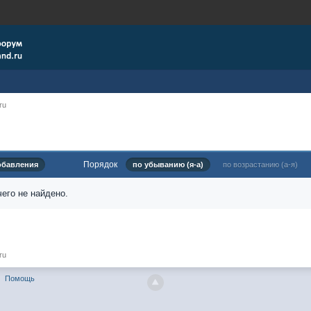
ru
Порядок
обавления
по убыванию (я-а)
по возрастанию (а-я)
его не найдено.
ru
Помощь