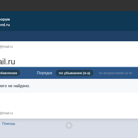
@mail.ru
l.ru
Порядок
обавления
по убыванию (я-а)
по возрастанию (а-я)
его не найдено.
@mail.ru
Помощь