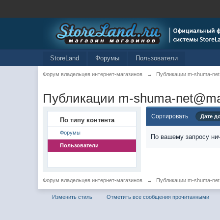
StoreLand
Форумы
Пользователи
Форум владельцев интернет-магазинов
→
Публикации m-shuma-net
Публикации m-shuma-net@mai
Сортировать
Дате д
По типу контента
Форумы
По вашему запросу нич
Пользователи
Форум владельцев интернет-магазинов
→
Публикации m-shuma-net
Изменить стиль
Отметить все сообщения прочитанными