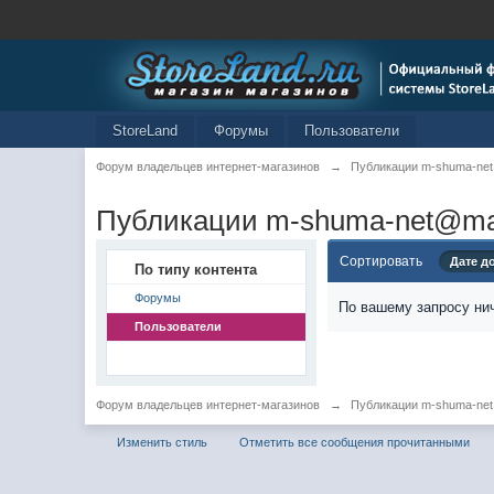
StoreLand
Форумы
Пользователи
Форум владельцев интернет-магазинов
→
Публикации m-shuma-net
Публикации m-shuma-net@mai
Сортировать
Дате д
По типу контента
Форумы
По вашему запросу нич
Пользователи
Форум владельцев интернет-магазинов
→
Публикации m-shuma-net
Изменить стиль
Отметить все сообщения прочитанными