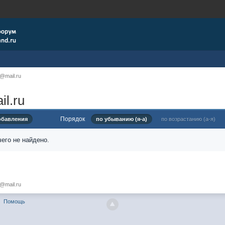
@mail.ru
l.ru
Порядок
обавления
по убыванию (я-а)
по возрастанию (а-я)
его не найдено.
@mail.ru
Помощь