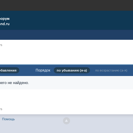
ys
Порядок
обавления
по убыванию (я-а)
по возрастанию (а-я)
его не найдено.
ys
Помощь