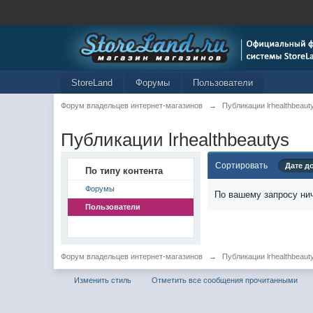
StoreLand
Форумы
Пользователи
Форум владельцев интернет-магазинов
→
Публикации lrhealthbeaut
Публикации lrhealthbeautys
Сортировать
Дате д
По типу контента
Форумы
По вашему запросу нич
Пользователи
Форум владельцев интернет-магазинов
→
Публикации lrhealthbeaut
Изменить стиль
Отметить все сообщения прочитанными