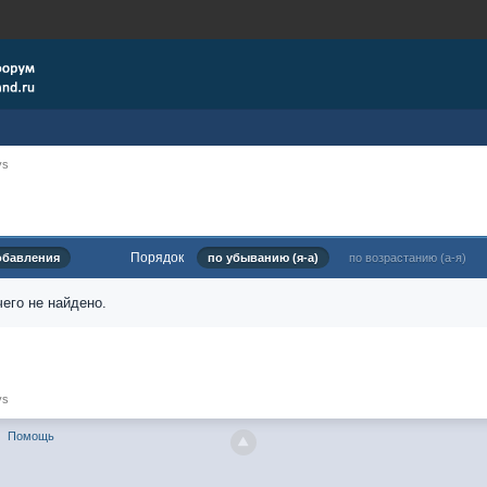
ys
Порядок
обавления
по убыванию (я-а)
по возрастанию (а-я)
его не найдено.
ys
Помощь