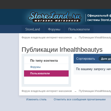
StoreLand
Форумы
Пользователи
Форум владельцев интернет-магазинов
→
Публикации lrhealthbeaut
Публикации lrhealthbeautys
Сортировать
Дате д
По типу контента
Форумы
По вашему запросу нич
Пользователи
Форум владельцев интернет-магазинов
→
Публикации lrhealthbeaut
Изменить стиль
Отметить все сообщения прочитанными