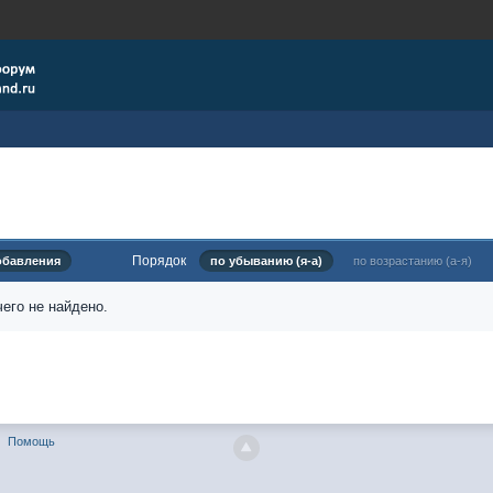
Порядок
обавления
по убыванию (я-а)
по возрастанию (а-я)
его не найдено.
Помощь