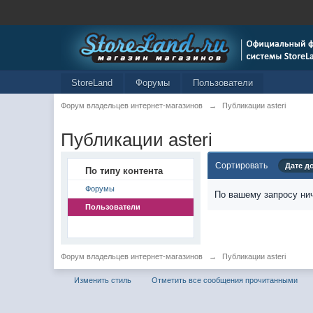
StoreLand
Форумы
Пользователи
Форум владельцев интернет-магазинов
→
Публикации asteri
Публикации asteri
Сортировать
Дате д
По типу контента
Форумы
По вашему запросу нич
Пользователи
Форум владельцев интернет-магазинов
→
Публикации asteri
Изменить стиль
Отметить все сообщения прочитанными