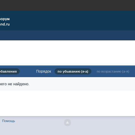
Порядок
обавления
по убыванию (я-а)
по возрастанию (а-я)
его не найдено.
Помощь