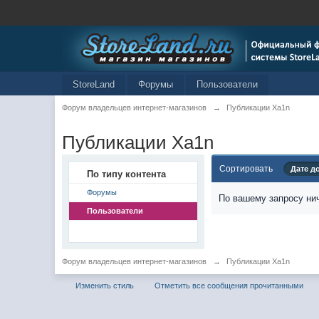
StoreLand
Форумы
Пользователи
Форум владельцев интернет-магазинов
→
Публикации Xa1n
Публикации Xa1n
Сортировать
Дате д
По типу контента
Форумы
По вашему запросу нич
Пользователи
Форум владельцев интернет-магазинов
→
Публикации Xa1n
Изменить стиль
Отметить все сообщения прочитанными