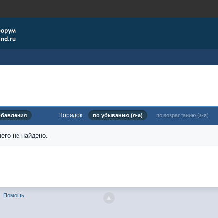
Порядок
обавления
по убыванию (я-а)
по возрастанию (а-я)
его не найдено.
Помощь