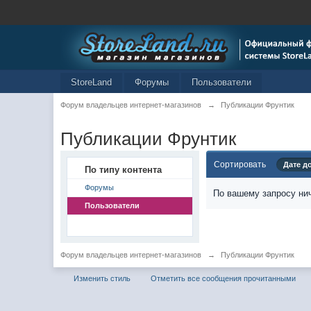
StoreLand
Форумы
Пользователи
Форум владельцев интернет-магазинов
→
Публикации Фрунтик
Публикации Фрунтик
Сортировать
Дате д
По типу контента
Форумы
По вашему запросу нич
Пользователи
Форум владельцев интернет-магазинов
→
Публикации Фрунтик
Изменить стиль
Отметить все сообщения прочитанными