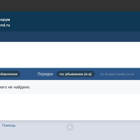
Порядок
обавления
по убыванию (я-а)
по возрастанию (а-я)
его не найдено.
Помощь