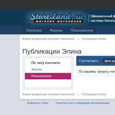
StoreLand
Форумы
Пользователи
Форум владельцев интернет-магазинов
→
Публикации Элина
Публикации Элина
Сортировать
Дате д
По типу контента
Форумы
По вашему запросу нич
Пользователи
Форум владельцев интернет-магазинов
→
Публикации Элина
Изменить стиль
Отметить все сообщения прочитанными