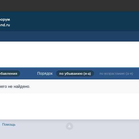
Порядок
обавления
по убыванию (я-а)
по возрастанию (а-я)
его не найдено.
Помощь