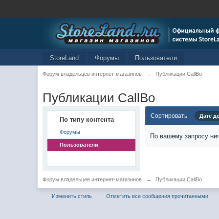
StoreLand
Форумы
Пользователи
Форум владельцев интернет-магазинов
→
Публикации CallBo
Публикации CallBo
Сортировать
Дате д
По типу контента
Форумы
По вашему запросу нич
Пользователи
Форум владельцев интернет-магазинов
→
Публикации CallBo
Изменить стиль
Отметить все сообщения прочитанными