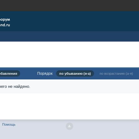
Порядок
обавления
по убыванию (я-а)
по возрастанию (а-я)
его не найдено.
Помощь