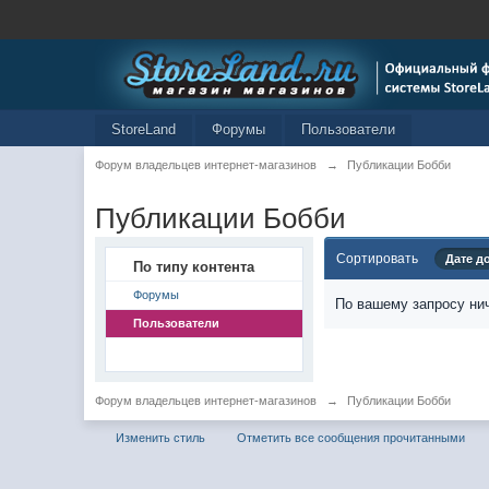
StoreLand
Форумы
Пользователи
Форум владельцев интернет-магазинов
→
Публикации Бобби
Публикации Бобби
Сортировать
Дате д
По типу контента
Форумы
По вашему запросу нич
Пользователи
Форум владельцев интернет-магазинов
→
Публикации Бобби
Изменить стиль
Отметить все сообщения прочитанными