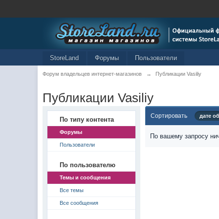
StoreLand
Форумы
Пользователи
Форум владельцев интернет-магазинов
→
Публикации Vasiliy
Публикации Vasiliy
Сортировать
дате о
По типу контента
Форумы
По вашему запросу нич
Пользователи
По пользователю
Темы и сообщения
Все темы
Все сообщения