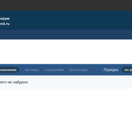
Порядок
бновления
заголовку
сообщениям
просмотрам
по у
его не найдено.