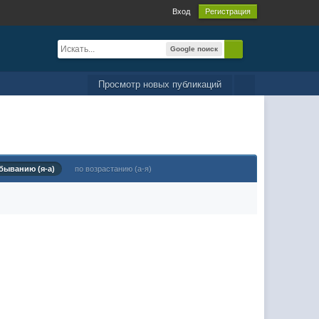
Вход
Регистрация
Google поиск
Просмотр новых публикаций
быванию (я-а)
по возрастанию (а-я)